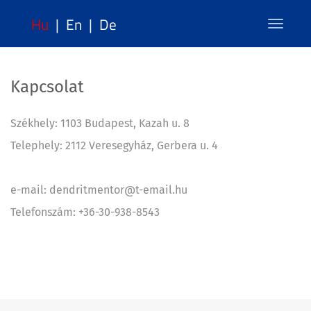
Hu
|
En
|
De
Toggle
navigat
Kapcsolat
Székhely: 1103 Budapest, Kazah u. 8
Telephely: 2112 Veresegyház, Gerbera u. 4
e-mail: dendritmentor@t-email.hu
Telefonszám: +36-30-938-8543