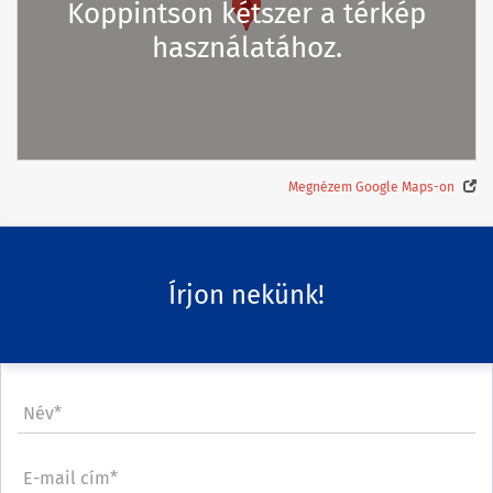
Koppintson kétszer a térkép
használatához.
Megnézem Google Maps-on
Írjon nekünk!
Név*
E-mail cím*