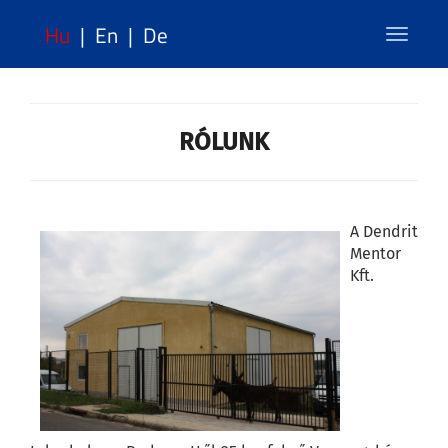
Hu
|
En
|
De
Toggle
navigat
RÓLUNK
A Dendrit
Mentor
Kft.