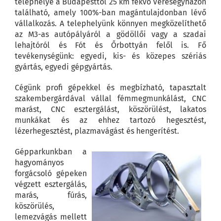
telephelye a Budapesttől 25 km fekvő Veresegyházon
található, amely 100%-ban magántulajdonban lévő
vállalkozás. A telephelyünk könnyen megközelíthető
az M3-as autópályáról a gödöllői vagy a szadai
lehajtóról és Fót és Őrbottyán felől is. Fő
tevékenységünk: egyedi, kis- és közepes szériás
gyártás, egyedi gépgyártás.
Cégünk profi gépekkel és megbízható, tapasztalt
szakembergárdával vállal fémmegmunkálást, CNC
marást, CNC esztergálást, köszörülést, lakatos
munkákat és az ehhez tartozó hegesztést,
lézerhegesztést, plazmavágást és hengerítést.
Gépparkunkban a
hagyományos
forgácsoló gépeken
végzett esztergálás,
marás, fúrás,
köszörülés,
lemezvágás mellett