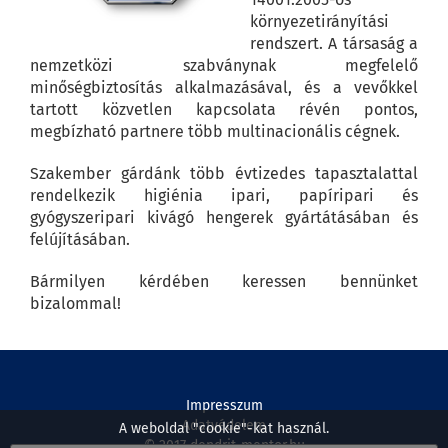
környezetirányítási
rendszert. A társaság a
nemzetközi szabványnak megfelelő
minőségbiztosítás alkalmazásával, és a vevőkkel
tartott közvetlen kapcsolata révén pontos,
megbízható partnere több multinacionális cégnek.
Szakember gárdánk több évtizedes tapasztalattal
rendelkezik higiénia ipari, papíripari és
gyógyszeripari kivágó hengerek gyártátásában és
felújításában.
Bármilyen kérdében keressen bennünket
bizalommal!
Impresszum
Adatvédelem
A weboldal "cookie"-kat használ.
© 2017 dendrit-mentor.hu