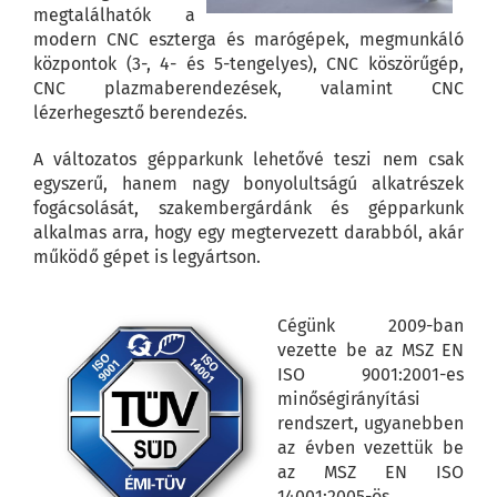
megtalálhatók a
modern CNC eszterga és marógépek, megmunkáló
központok (3-, 4- és 5-tengelyes), CNC köszörűgép,
CNC plazmaberendezések, valamint CNC
lézerhegesztő berendezés.
A változatos gépparkunk lehetővé teszi nem csak
egyszerű, hanem nagy bonyolultságú alkatrészek
fogácsolását, szakembergárdánk és gépparkunk
alkalmas arra, hogy egy megtervezett darabból, akár
működő gépet is legyártson.
Cégünk 2009-ban
vezette be az MSZ EN
ISO 9001:2001-es
minőségirányítási
rendszert, ugyanebben
az évben vezettük be
az MSZ EN ISO
14001:2005-ös