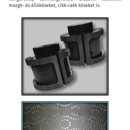
mozgó- és állókéseket, cikk-cakk késeket is.