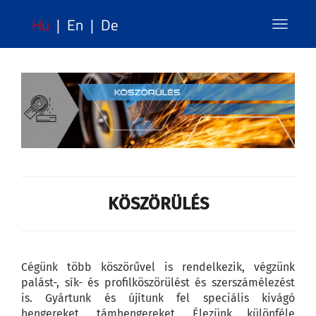
Hu
|
En
|
De
Toggle
navigat
KÖSZÖRÜLÉS
Cégünk több köszörűvel is rendelkezik, végzünk
palást-, sík- és profilköszörülést és szerszámélezést
is. Gyártunk és újítunk fel speciális kivágó
hengereket, támhengereket. Élezünk különféle